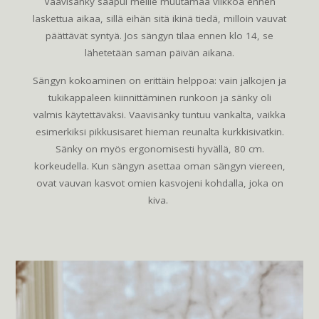
Vaavisänky saapui meille muutamaa viikkoa ennen
laskettua aikaa, sillä eihän sitä ikinä tiedä, milloin vauvat
päättävät syntyä. Jos sängyn tilaa ennen klo 14, se
lähetetään saman päivän aikana.
Sängyn kokoaminen on erittäin helppoa: vain jalkojen ja
tukikappaleen kiinnittäminen runkoon ja sänky oli
valmis käytettäväksi. Vaavisänky tuntuu vankalta, vaikka
esimerkiksi pikkusisaret hieman reunalta kurkkisivatkin.
Sänky on myös ergonomisesti hyvällä, 80 cm.
korkeudella. Kun sängyn asettaa oman sängyn viereen,
ovat vauvan kasvot omien kasvojeni kohdalla, joka on
kiva.