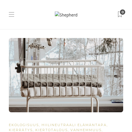
0
EKOLOGISUUS
,
HIILINEUTRAALI ELÄMÄNTAPA
,
KIERRÄTYS
,
KIERTOTALOUS
,
VANHEMMUUS
,