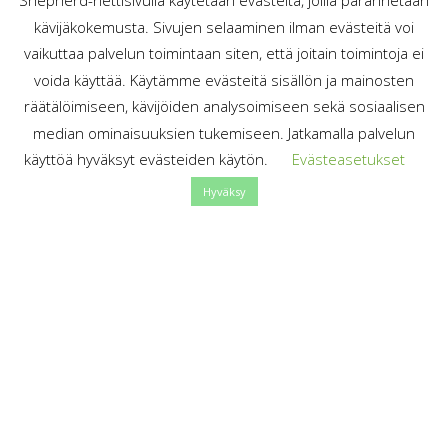
Shepherd-nettisivulla käytetään evästeitä, joilla parannetaan
kävijäkokemusta. Sivujen selaaminen ilman evästeitä voi
vaikuttaa palvelun toimintaan siten, että joitain toimintoja ei
voida käyttää. Käytämme evästeitä sisällön ja mainosten
räätälöimiseen, kävijöiden analysoimiseen sekä sosiaalisen
median ominaisuuksien tukemiseen. Jatkamalla palvelun
Meistä
käyttöä hyväksyt evästeiden käytön.
Evästeasetukset
Shepherd-blogi kertoo pienperheen
Hyväksy
elämästä.
On arkea, viikonloppua ja juhlia. Päätelaitteita,
ruutuaikasuosituksia, digiähkyä. Eko-oppaita, lajittelua ja
kierrätystä. Ostamista ja myymistä kirppiksillä.
Kasvisruokien kokeilua. Roskalenkkejä ja pyöräilyä, sun
muuta.
Kategoriat