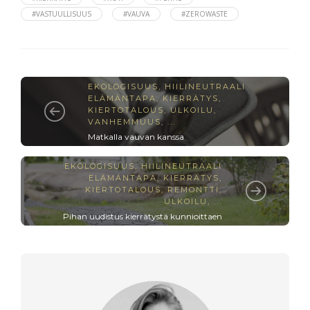
#VASTUULLISUUS
#VAUVA
#ZEROWASTE
EKOLOGISUUS
,
HIILINEUTRAALI
ELÄMÄNTAPA
,
KIERRÄTYS
,
KIERTOTALOUS
,
ULKOILU
,
VANHEMMUUS
, ...
Matkalla vauvan kanssa
EKOLOGISUUS
,
HIILINEUTRAALI
ELÄMÄNTAPA
,
KIERRÄTYS
,
KIERTOTALOUS
,
REMONTTI
,
ULKOILU
, ...
Pihan uudistus kierrätystä kunnioittaen