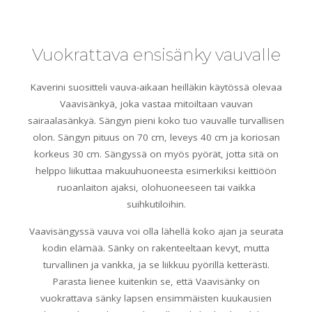
Vuokrattava ensisänky vauvalle
Kaverini suositteli vauva-aikaan heilläkin käytössä olevaa
Vaavisänkyä, joka vastaa mitoiltaan vauvan
sairaalasänkyä. Sängyn pieni koko tuo vauvalle turvallisen
olon. Sängyn pituus on 70 cm, leveys 40 cm ja koriosan
korkeus 30 cm. Sängyssä on myös pyörät, jotta sitä on
helppo liikuttaa makuuhuoneesta esimerkiksi keittiöön
ruoanlaiton ajaksi, olohuoneeseen tai vaikka
suihkutiloihin.
Vaavisängyssä vauva voi olla lähellä koko ajan ja seurata
kodin elämää. Sänky on rakenteeltaan kevyt, mutta
turvallinen ja vankka, ja se liikkuu pyörillä ketterästi.
Parasta lienee kuitenkin se, että Vaavisänky on
vuokrattava sänky lapsen ensimmäisten kuukausien