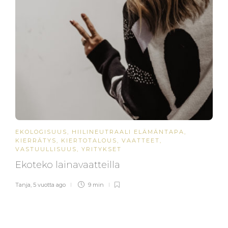
EKOLOGISUUS
,
HIILINEUTRAALI ELÄMÄNTAPA
,
KIERRÄTYS
,
KIERTOTALOUS
,
VAATTEET
,
VASTUULLISUUS
,
YRITYKSET
Ekoteko lainavaatteilla
Tanja
,
5 vuotta ago
9 min