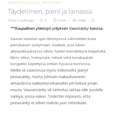
VASTUULLISUUS
,
YRITYKSET
Täydellinen, pieni ja lainassa
Tanja
,
5 vuotta ago
0
2 min
45062
***Kaupallinen yhteistyö yrityksen
Vaavisänky
kanssa.
Vauvan lasketun ajan lähestyessä valmisteltiin kotia
pienokaisen syntymään. Vaatteet, pois lukien
äitiyspakkauksessa olleet, hankin kierrätettynä kirppiksiltä.
Myös sitteri, hoitopöytä, rattaat sekä turvakaukalo
bongattiin käytettyinä erittäin hyvässä kunnossa.
Meillä oli säästössä myös esikoiselta jäänyt
pinnasänky, mutta johtuen makuuhuoneen
ahtaudesta nukkumisratkaisuihin piti keksiä jotain
muuta. Vauvansänky oli tarkoitus laittaa sille puolelle
sänkyä, jossa nukun. Todettiin nopeasti, että
pinnasänky ei siihen mahdu juuri mitenkään.