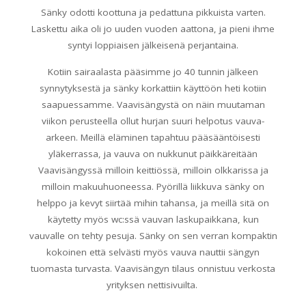
Sänky odotti koottuna ja pedattuna pikkuista varten.
Laskettu aika oli jo uuden vuoden aattona, ja pieni ihme
syntyi loppiaisen jälkeisenä perjantaina.
Kotiin sairaalasta pääsimme jo 40 tunnin jälkeen
synnytyksestä ja sänky korkattiin käyttöön heti kotiin
saapuessamme. Vaavisängystä on näin muutaman
viikon perusteella ollut hurjan suuri helpotus vauva-
arkeen. Meillä eläminen tapahtuu pääsääntöisesti
yläkerrassa, ja vauva on nukkunut päikkäreitään
Vaavisängyssä milloin keittiössä, milloin olkkarissa ja
milloin makuuhuoneessa. Pyörillä liikkuva sänky on
helppo ja kevyt siirtää mihin tahansa, ja meillä sitä on
käytetty myös wc:ssä vauvan laskupaikkana, kun
vauvalle on tehty pesuja. Sänky on sen verran kompaktin
kokoinen että selvästi myös vauva nauttii sängyn
tuomasta turvasta. Vaavisängyn tilaus onnistuu verkosta
yrityksen nettisivuilta.