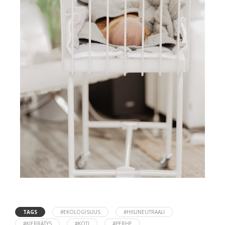
TAGS
#EKOLOGISUUS
#HIILINEUTRAALI
#KIERRÄTYS
#KOTI
#PERHE