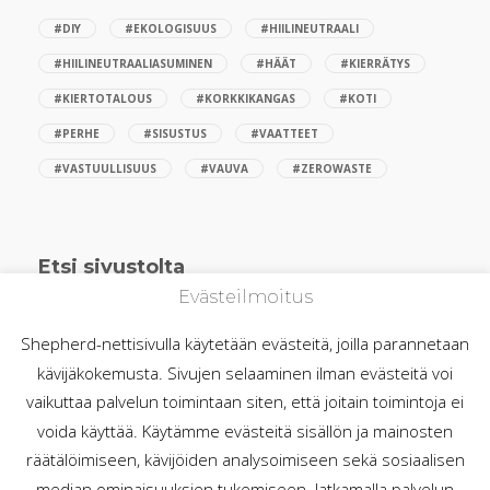
#DIY
#EKOLOGISUUS
#HIILINEUTRAALI
#HIILINEUTRAALIASUMINEN
#HÄÄT
#KIERRÄTYS
#KIERTOTALOUS
#KORKKIKANGAS
#KOTI
#PERHE
#SISUSTUS
#VAATTEET
#VASTUULLISUUS
#VAUVA
#ZEROWASTE
Etsi sivustolta
Evästeilmoitus
Shepherd-nettisivulla käytetään evästeitä, joilla parannetaan
kävijäkokemusta. Sivujen selaaminen ilman evästeitä voi
vaikuttaa palvelun toimintaan siten, että joitain toimintoja ei
voida käyttää. Käytämme evästeitä sisällön ja mainosten
räätälöimiseen, kävijöiden analysoimiseen sekä sosiaalisen
median ominaisuuksien tukemiseen. Jatkamalla palvelun