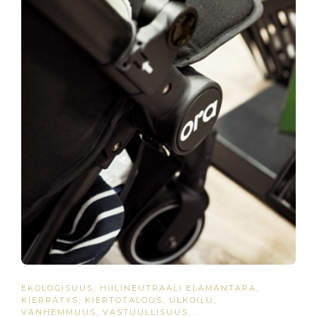
EKOLOGISUUS
,
HIILINEUTRAALI ELÄMÄNTAPA
,
KIERRÄTYS
,
KIERTOTALOUS
,
ULKOILU
,
VANHEMMUUS
,
VASTUULLISUUS
, ...