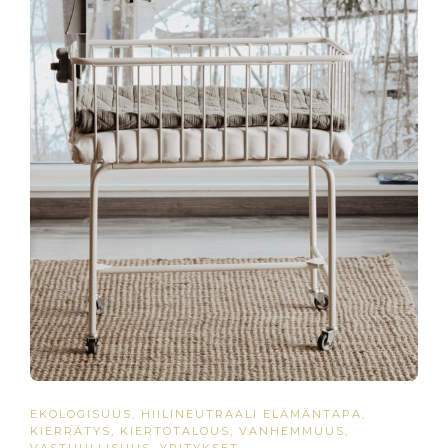
EKOLOGISUUS
,
HIILINEUTRAALI ELÄMÄNTAPA
,
KIERRÄTYS
,
KIERTOTALOUS
,
VANHEMMUUS
,