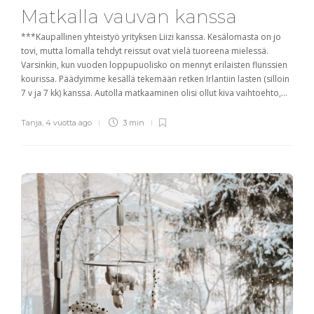
Matkalla vauvan kanssa
***Kaupallinen yhteistyö yrityksen Liizi kanssa. Kesälomasta on jo
tovi, mutta lomalla tehdyt reissut ovat vielä tuoreena mielessä.
Varsinkin, kun vuoden loppupuolisko on mennyt erilaisten flunssien
kourissa. Päädyimme kesällä tekemään retken Irlantiin lasten (silloin
7 v ja 7 kk) kanssa. Autolla matkaaminen olisi ollut kiva vaihtoehto,...
Tanja
,
4 vuotta ago
3 min