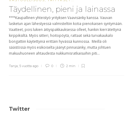
VASTUULLISUUS
,
YRITYKSET
...
Täydellinen, pieni ja lainassa
***Kaupallinen yhteistyö yrityksen Vaavisänky kanssa. Vauvan
lasketun ajan lähestyessä valmisteltiin kotia pienokaisen syntymään.
Vaatteet, pois lukien äitiyspakkauksessa olleet, hankin kierrätettynä
kirppiksiltä. Myös sitteri, hoitopöytä, rattaat sekä turvakaukalo
bongattiin käytettyinä erittäin hyvässä kunnossa. Meillä oli
säästössä myös esikoiselta jäänyt pinnasänky, mutta johtuen
makuuhuoneen ahtaudesta nukkumisratkaisuihin piti...
Tanja
,
5 vuotta ago
0
2 min
Twitter